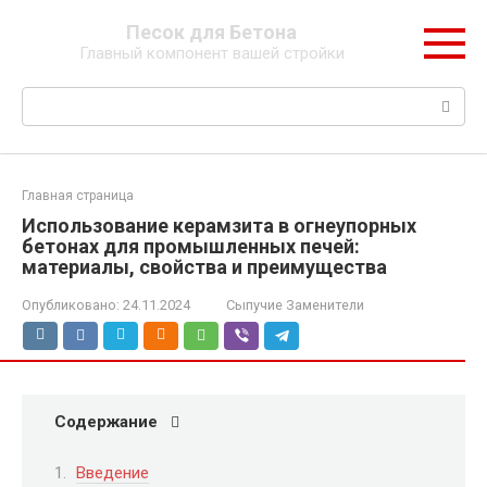
Перейти
Песок для Бетона
к
Главный компонент вашей стройки
контенту
Поиск:
Главная страница
Использование керамзита в огнеупорных
бетонах для промышленных печей:
материалы, свойства и преимущества
Опубликовано:
24.11.2024
Сыпучие Заменители
Содержание
Введение