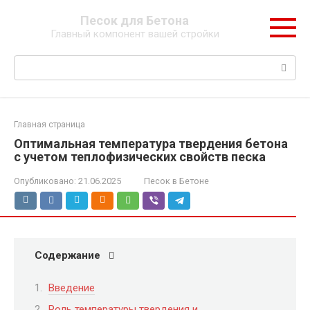
Перейти
Песок для Бетона
к
Главный компонент вашей стройки
контенту
Поиск:
Главная страница
Оптимальная температура твердения бетона
с учетом теплофизических свойств песка
Опубликовано:
21.06.2025
Песок в Бетоне
Содержание
Введение
Роль температуры твердения и