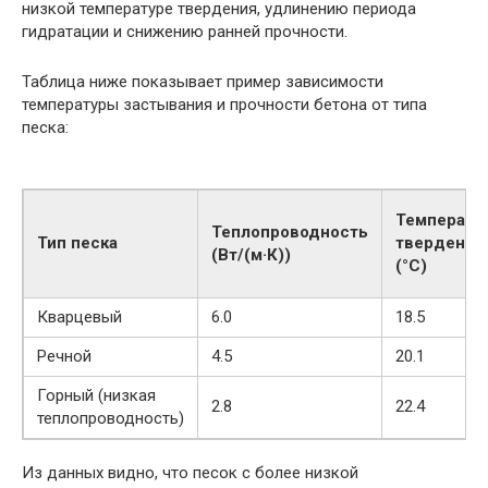
низкой температуре твердения, удлинению периода
гидратации и снижению ранней прочности.
Таблица ниже показывает пример зависимости
температуры застывания и прочности бетона от типа
песка:
Температу
Теплопроводность
Тип песка
твердения
(Вт/(м·К))
(°С)
Кварцевый
6.0
18.5
Речной
4.5
20.1
Горный (низкая
2.8
22.4
теплопроводность)
Из данных видно, что песок с более низкой