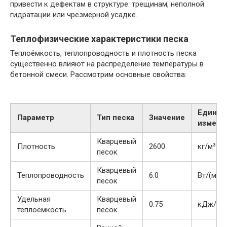
привести к дефектам в структуре: трещинам, неполной
гидратации или чрезмерной усадке.
Теплофизические характеристики песка
Теплоёмкость, теплопроводность и плотность песка
существенно влияют на распределение температуры в
бетонной смеси. Рассмотрим основные свойства:
Едини
Параметр
Тип песка
Значение
измере
Кварцевый
Плотность
2600
кг/м³
песок
Кварцевый
Теплопроводность
6.0
Вт/(м·К)
песок
Удельная
Кварцевый
0.75
кДж/(кг
теплоёмкость
песок