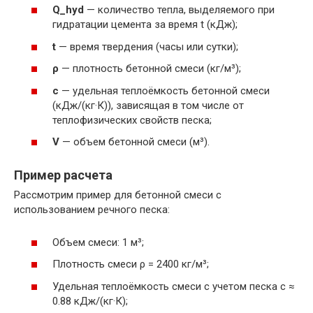
Q_hyd
— количество тепла, выделяемого при
гидратации цемента за время t (кДж);
t
— время твердения (часы или сутки);
ρ
— плотность бетонной смеси (кг/м³);
c
— удельная теплоёмкость бетонной смеси
(кДж/(кг·К)), зависящая в том числе от
теплофизических свойств песка;
V
— объем бетонной смеси (м³).
Пример расчета
Рассмотрим пример для бетонной смеси с
использованием речного песка:
Объем смеси: 1 м³;
Плотность смеси ρ = 2400 кг/м³;
Удельная теплоёмкость смеси с учетом песка c ≈
0.88 кДж/(кг·К);