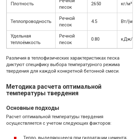
Речной
Плотность
2650
кг/м³
песок
Речной
Теплопроводность
4.5
Вт/(м·К)
песок
Удельная
Речной
0.80
кДж/(кг
теплоёмкость
песок
Различия в теплофизических характеристиках песка
диктуют специфику выбора температурного режима
твердения для каждой конкретной бетонной смеси.
Методика расчета оптимальной
температуры твердения
Основные подходы
Расчет оптимальной температуры твердения
осуществляется с учетом следующих факторов:
Тепло, выделяющееся при гидратации цемента;