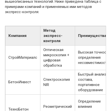
вышеописанных технологий. Ниже приведена таблица с
примерами компаний и применяемых ими методов
экспресс-контроля:
Метод
Компания
экспресс-
Преимущества
контроля
Оптическая
Высокая точность
микроскопия +
СтройМатериалс
определения
цифровая
несовместимостей
обработка
Быстрый анализ
Спектроскопия
состава,
БетонИнвест
NIR
портативное
оборудование
Определение
Реометрический
влияния
ТехноБетон