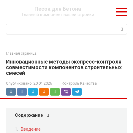
Перейти
Песок для Бетона
к
Главный компонент вашей стройки
контенту
Поиск:
Главная страница
Инновационные методы экспресс-контроля
совместимости компонентов строительных
смесей
Опубликовано:
20.01.2026
Контроль Качества
Содержание
Введение