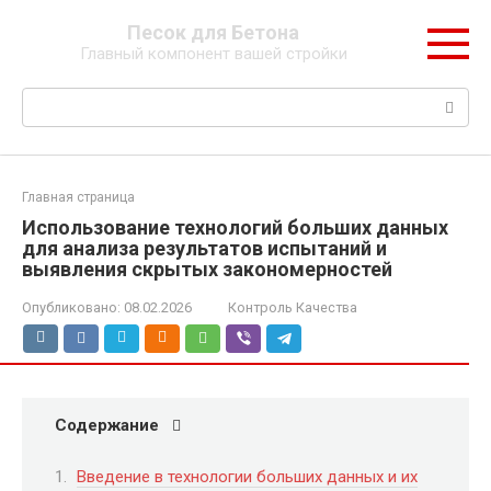
Перейти
Песок для Бетона
к
Главный компонент вашей стройки
контенту
Поиск:
Главная страница
Использование технологий больших данных
для анализа результатов испытаний и
выявления скрытых закономерностей
Опубликовано:
08.02.2026
Контроль Качества
Содержание
Введение в технологии больших данных и их