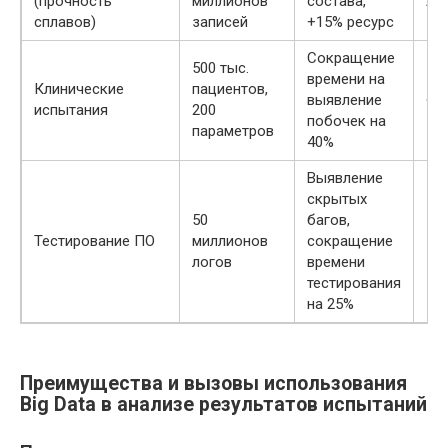
(прочность
миллионов
состава,
Ав
сплавов)
записей
+15% ресурс
Сокращение
500 тыс.
времени на
Клинические
пациентов,
выявление
Фа
испытания
200
побочек на
параметров
40%
Выявление
скрытых
50
багов,
Тестирование ПО
миллионов
сокращение
ИТ
логов
времени
тестирования
на 25%
Преимущества и вызовы использования
Big Data в анализе результатов испытаний